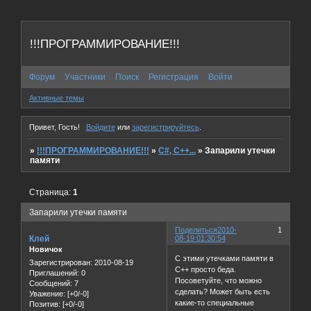
!!!ПРОГРАММИРОВАНИЕ!!!
Форум
Участники
Поиск
Регистрация
Войти
Активные темы
Привет, Гость!
Войдите
или
зарегистрируйтесь
.
»
!!!ПРОГРАММИРОВАНИЕ!!!
»
C#, C++...
»
Запарили утечки
памяти
Страница:
1
Запарили утечки памяти
Поделиться
2010-
1
Клей
08-19 01:30:54
Новичок
С этими утечками памяти в
Зарегистрирован
: 2010-08-19
C++ просто беда.
Приглашений:
0
Посоветуйте, что можно
Сообщений:
7
сделать? Может быть есть
Уважение:
[+0/-0]
какие-то специальные
Позитив:
[+0/-0]