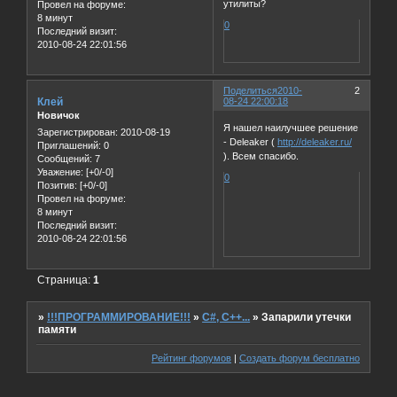
утилиты?
Провел на форуме:
8 минут
0
Последний визит:
2010-08-24 22:01:56
Поделиться
2010-
2
Клей
08-24 22:00:18
Новичок
Я нашел наилучшее решение
Зарегистрирован
: 2010-08-19
- Deleaker (
http://deleaker.ru/
Приглашений:
0
). Всем спасибо.
Сообщений:
7
Уважение:
[+0/-0]
0
Позитив:
[+0/-0]
Провел на форуме:
8 минут
Последний визит:
2010-08-24 22:01:56
Страница:
1
»
!!!ПРОГРАММИРОВАНИЕ!!!
»
C#, C++...
»
Запарили утечки
памяти
Рейтинг форумов
|
Создать форум бесплатно