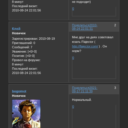
8 минут
не подходит)
Последний визит:
0
2010-08-24 22:01:56
Поделиться
2010-
2
Клей
08-24 22:01:31
Новичок
Мне друг на днях советовал
Зарегистрирован
: 2010-08-19
юзать Flajector (
Приглашений:
0
http://flajector.com/
) . Он
Сообщений:
7
норм?
Уважение:
[+0/-0]
Позитив:
[+0/-0]
0
Провел на форуме:
8 минут
Последний визит:
2010-08-24 22:01:56
Поделиться
2021-
3
bogomot
09-17 21:11:39
Новичок
Нормальный.
0