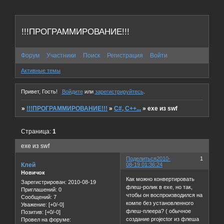
!!!ПРОГРАММИРОВАНИЕ!!!
Форум
Участники
Поиск
Регистрация
Войти
Активные темы
Привет, Гость!
Войдите
или
зарегистрируйтесь
.
»
!!!ПРОГРАММИРОВАНИЕ!!!
»
C#, C++...
»
exe из swf
Страница:
1
exe из swf
Поделиться
2010-
1
Клей
08-19 01:36:24
Новичок
Как можно конвертировать
Зарегистрирован
: 2010-08-19
флеш-ролик в exe, но так,
Приглашений:
0
чтобы он воспроизводился на
Сообщений:
7
компе без установленного
Уважение:
[+0/-0]
флеш-плеера? ( обычное
Позитив:
[+0/-0]
создание projector из флеша
Провел на форуме: