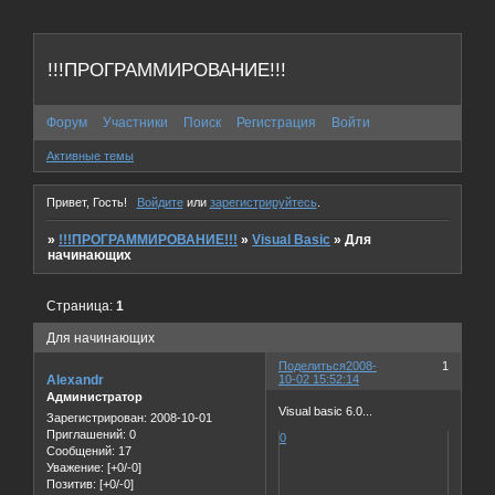
!!!ПРОГРАММИРОВАНИЕ!!!
Форум
Участники
Поиск
Регистрация
Войти
Активные темы
Привет, Гость!
Войдите
или
зарегистрируйтесь
.
»
!!!ПРОГРАММИРОВАНИЕ!!!
»
Visual Basic
»
Для
начинающих
Страница:
1
Для начинающих
Поделиться
2008-
1
Alexandr
10-02 15:52:14
Администратор
Visual basic 6.0...
Зарегистрирован
: 2008-10-01
Приглашений:
0
0
Сообщений:
17
Уважение:
[+0/-0]
Позитив:
[+0/-0]