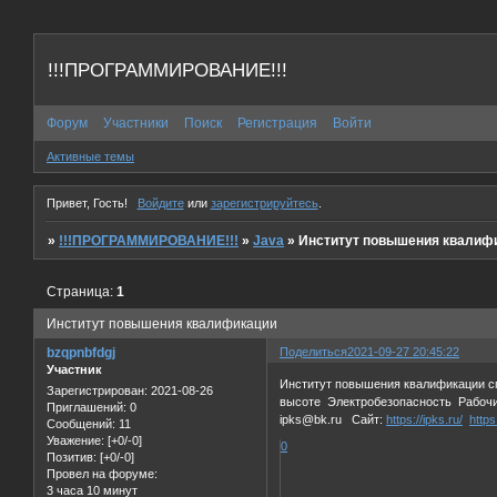
!!!ПРОГРАММИРОВАНИЕ!!!
Форум
Участники
Поиск
Регистрация
Войти
Активные темы
Привет, Гость!
Войдите
или
зарегистрируйтесь
.
»
!!!ПРОГРАММИРОВАНИЕ!!!
»
Java
»
Институт повышения квалиф
Страница:
1
Институт повышения квалификации
bzqpnbfdgj
Поделиться
2021-09-27 20:45:22
Участник
Институт повышения квалификации сп
Зарегистрирован
: 2021-08-26
высоте Электробезопасность Рабочие
Приглашений:
0
ipks@bk.ru Сайт:
https://ipks.ru/
https
Сообщений:
11
Уважение:
[+0/-0]
0
Позитив:
[+0/-0]
Провел на форуме:
3 часа 10 минут