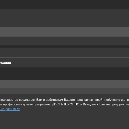
икации
ециалистов предлагает Вам и работникам Вашего предприятия пройти обучение и ат
 профессии и другие программы ДИСТАНЦИОННО и Выездом к Вам на предприятие Телеф
://is.gd/60nlRH