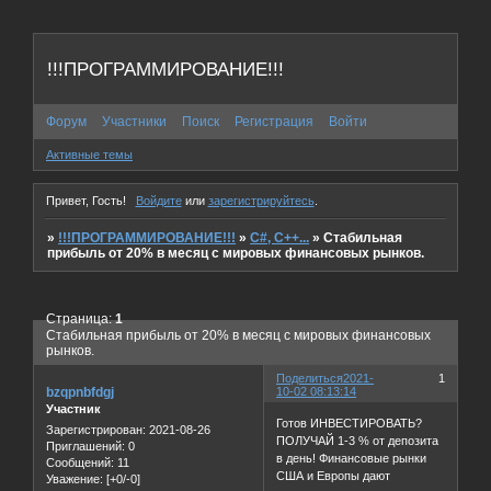
!!!ПРОГРАММИРОВАНИЕ!!!
Форум
Участники
Поиск
Регистрация
Войти
Активные темы
Привет, Гость!
Войдите
или
зарегистрируйтесь
.
»
!!!ПРОГРАММИРОВАНИЕ!!!
»
C#, C++...
»
Стабильная
прибыль от 20% в месяц с мировых финансовых рынков.
Страница:
1
Стабильная прибыль от 20% в месяц с мировых финансовых
рынков.
Поделиться
2021-
1
bzqpnbfdgj
10-02 08:13:14
Участник
Готов ИНВЕСТИРОВАТЬ?
Зарегистрирован
: 2021-08-26
ПОЛУЧАЙ 1-3 % от депозита
Приглашений:
0
в день! Финансовые рынки
Сообщений:
11
США и Европы дают
Уважение:
[+0/-0]