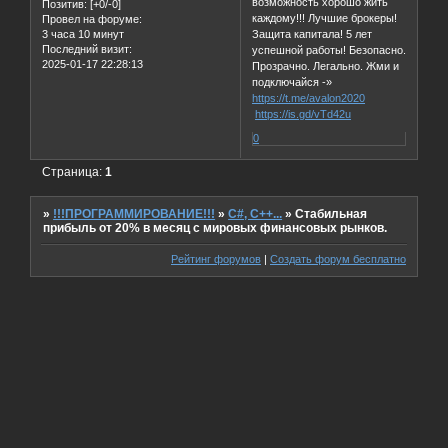
возможность хорошо жить
Позитив:
[+0/-0]
каждому!!! Лучшие брокеры!
Провел на форуме:
3 часа 10 минут
Защита капитала! 5 лет
Последний визит:
успешной работы! Безопасно.
2025-01-17 22:28:13
Прозрачно. Легально. Жми и
подключайся -»
https://t.me/avalon2020
https://is.gd/vTd42u
0
Страница:
1
»
!!!ПРОГРАММИРОВАНИЕ!!!
»
C#, C++...
»
Стабильная
прибыль от 20% в месяц с мировых финансовых рынков.
Рейтинг форумов
|
Создать форум бесплатно