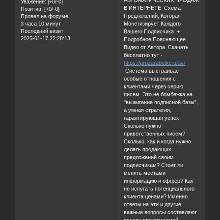
АВТОМАТИЧЕСКИХ ПРОДАЖ
Уважение:
[+0/-0]
В ИНТЕРНЕТЕ Схема
Позитив:
[+0/-0]
Предложений, Которая
Провел на форуме:
3 часа 10 минут
Монетизирует Каждого
Последний визит:
Вашего Подписчика +
2025-01-17 22:28:13
Подробное Поясняющее
Видео от Автора Скачать
бесплатно тут -
https://prozarabotki.ru/av/
Система выстраивает
особые отношения с
клиентами через серию
писем. Это не бомбежка на
"выжигание подписной базы",
а умная стратегия,
гарантирующая успех.
Сколько нужно
приветственных писем?
Сколько, как и когда нужно
делать продающих
предложений своим
подписчикам? Стоит ли
менять местами
информацию и оффер? Как
не испугать потенциального
клиента ценами? Именно
ответы на эти и другие
важные вопросы составляют