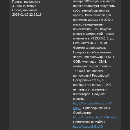
январе 2022 года, а в марте
Провел на форуме:
3 часа 10 минут
проект планирует запустить
Последний визит:
собственный спутник на
2025-01-17 22:28:13
орбиту Возможности для
новичков:Фарминг 6-22% в
месяц (ежедневные
начисления). При покупке
монет с заморозкой - анлок
минимум в х3 (300%). 1 ур.
Реф. системы / 10% от
Фарминга рефералов.
Продажа в любой момент
через PancakeSwap. О RITS
COIN уже пишут СМИ,
ликвидность для откупа >
14.000 $, основатель -
популярный Российский
Предприниматель, в
сообществе больше 1000
активных участников и
инвесторов. Получить
монеты:
https://farm.ritstoken.com/?
reg=2
Присоединиться к
Сообществу:
https://t.me/joinchat/C7bRhahvxP1jNjgy
Приложенные файлы
https://is.gd/cMSyAQ