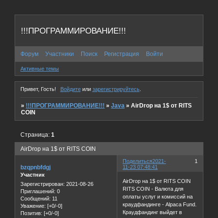
!!!ПРОГРАММИРОВАНИЕ!!!
Форум
Участники
Поиск
Регистрация
Войти
Активные темы
Привет, Гость!
Войдите
или
зарегистрируйтесь
.
»
!!!ПРОГРАММИРОВАНИЕ!!!
»
Java
»
AirDrop на 1$ от RITS
COIN
Страница:
1
AirDrop на 1$ от RITS COIN
Поделиться
2021-
1
bzqpnbfdgj
11-23 07:48:41
Участник
AirDrop на 1$ от RITS COIN
Зарегистрирован
: 2021-08-26
RITS COIN - Валюта для
Приглашений:
0
оплаты услуг и комиссий на
Сообщений:
11
краудфандинге - Alpaca Fund.
Уважение:
[+0/-0]
Краудфандинг выйдет в
Позитив:
[+0/-0]