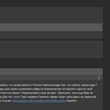
1
наете, что нужно менять? Хотите найти выходв том, что сейчас происходит?
иры для своего развития и обрести благополучие 18 апреля стартует мой
ртное состояние- Пересмотрите свои активы - Выясните, чего еще Вам не
вно Для тех, кто в Таро недавно Прямые эфиры будут проходить на закрытой
по ссылке:
https://cloud.mail.ru/public/zANF/fANekwJ4u
Перейти