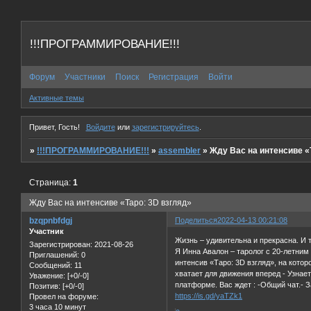
!!!ПРОГРАММИРОВАНИЕ!!!
Форум
Участники
Поиск
Регистрация
Войти
Активные темы
Привет, Гость!
Войдите
или
зарегистрируйтесь
.
»
!!!ПРОГРАММИРОВАНИЕ!!!
»
assembler
»
Жду Вас на интенсиве «
Страница:
1
Жду Вас на интенсиве «Таро: 3D взгляд»
bzqpnbfdgj
Поделиться
2022-04-13 00:21:08
Участник
Жизнь – удивительна и прекрасна. И 
Зарегистрирован
: 2021-08-26
Я Инна Авалон – таролог с 20-летним
Приглашений:
0
интенсив «Таро: 3D взгляд», на кото
Сообщений:
11
хватает для движения вперед - Узнает
Уважение:
[+0/-0]
платформе. Вас ждет : -Общий чат.- 
Позитив:
[+0/-0]
https://is.gd/yaTZk1
Провел на форуме:
3 часа 10 минут