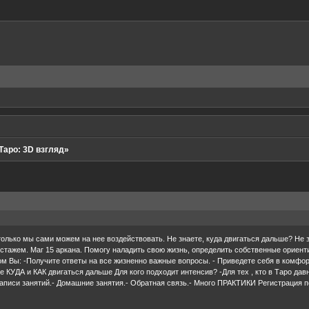
Таро: 3D взгляд»
только мы сами можем на нее воздействовать. Не знаете, куда двигаться дальше? Не з
 стажем. Маг 15 аркана. Помогу наладить свою жизнь, определить собственные ориент
ром Вы: -Получите ответы на все жизненно важные вопросы. - Приведете себя в комфо
е КУДА и КАК двигаться дальше Для кого подходит интенсив? -Для тех , кто в Таро да
Записи занятий.- Домашние занятия.- Обратная связь.- Много ПРАКТИКИ Регистрация 