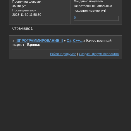
Мы давно покупаем
Провел на форуме:
45 минут
качественные напольные
Последний визит:
покрытия именно тут!
2023-11-30 11:58:50
0
Страница:
1
»
!!!ПРОГРАММИРОВАНИЕ!!!
»
C#, C++...
»
Качественный
паркет - Брянск
Рейтинг форумов
|
Создать форум бесплатно