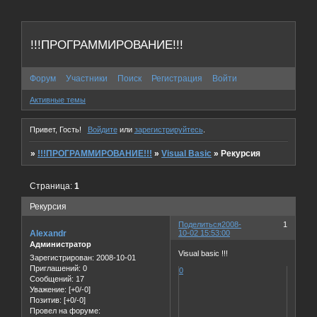
!!!ПРОГРАММИРОВАНИЕ!!!
Форум
Участники
Поиск
Регистрация
Войти
Активные темы
Привет, Гость!
Войдите
или
зарегистрируйтесь
.
»
!!!ПРОГРАММИРОВАНИЕ!!!
»
Visual Basic
»
Рекурсия
Страница:
1
Рекурсия
Поделиться
2008-
1
Alexandr
10-02 15:53:00
Администратор
Visual basic !!!
Зарегистрирован
: 2008-10-01
Приглашений:
0
0
Сообщений:
17
Уважение:
[+0/-0]
Позитив:
[+0/-0]
Провел на форуме: